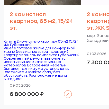
2 комнатная
2 комн
квартира, 65 м2, 15/24
квартир
эт.
эт. ЖК S
мкр. Запад
Западный 
Купить 2 комнатную квартиру 65 м2 15/24
ЖК Губерснкий.
Ищете готовое жилье для комфортной
жизни без лишних затрат времени?
01.03.2026
Квартира в жилом комплексе Губернский.
Современный ремонт выполнен с
7 300 
использованием качественных
материалов. Встроенная мебель и
бытовая техника уже установлены.
Заезжайте и живите сразу без
обустройств. Расположение дома
выгодное.
09.03.2026
Читать далее
6 800 000
₽