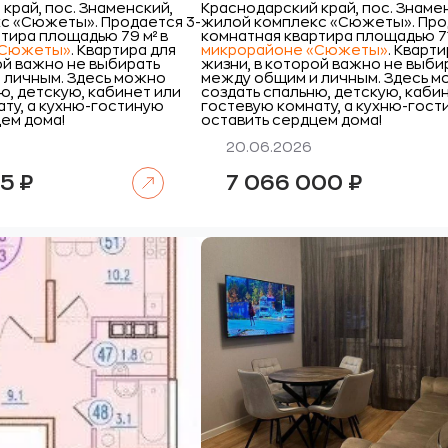
край, пос. Знаменский,
Краснодарский край, пос. Знаме
с «Сюжеты».
Продается 3-
жилой комплекс «Сюжеты».
Про
тира площадью 79 м² в
комнатная квартира площадью 71
«Сюжеты»
. Квартира для
микрорайоне «Сюжеты»
. Кварт
ой важно не выбирать
жизни, в которой важно не выби
 личным. Здесь можно
между общим и личным. Здесь 
ю, детскую, кабинет или
создать спальню, детскую, каби
ту, а кухню-гостиную
гостевую комнату, а кухню-гос
ем дома!
оставить сердцем дома!
20.06.2026
Читать далее
65
₽
7 066 000
₽