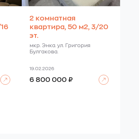
2 комнатная
/16
квартира, 50 м2, 3/20
эт.
мкр. Энка. ул. Григория
Булгакова.
19.02.2026
Читать далее
Читать далее
6 800 000
₽