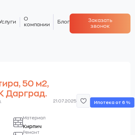
О
Заказать
Услуги
Блог
компании
звонок
тира, 50 м2,
ЖК Дарград.
21.07.2025
.
Ипотека от 6 %
Материал
Кирпич
Ремонт