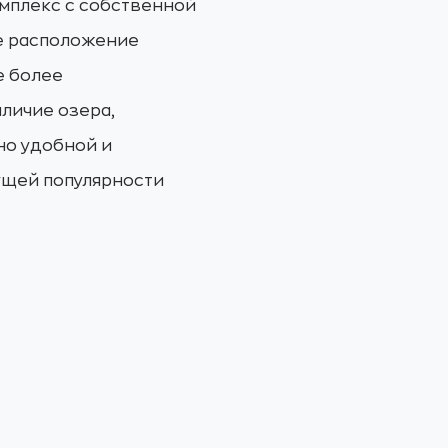
мплекс с собственной
е расположение
е более
личие озера,
но удобной и
ущей популярности