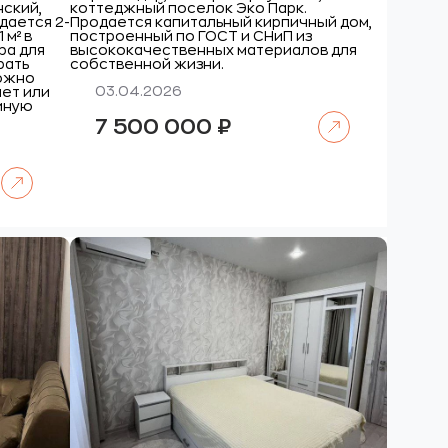
нский,
коттеджный поселок Эко Парк.
дается 2-
Продается капитальный кирпичный дом,
 м² в
построенный по ГОСТ и СНиП из
ира для
высококачественных материалов для
рать
собственной жизни.
можно
03.04.2026
нет или
тиную
Читать далее
7 500 000
₽
Читать далее