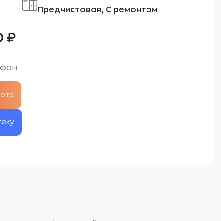
Предчистовая, С ремонтом
0
₽
теку