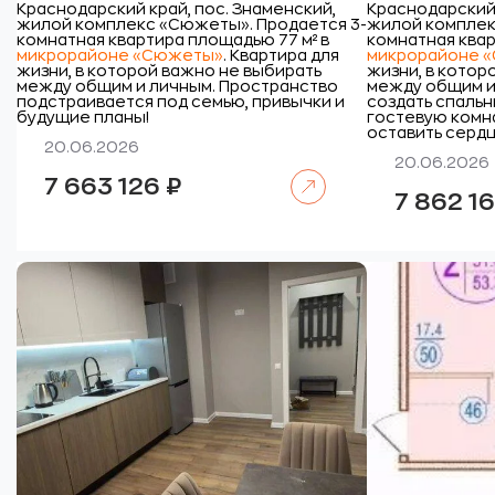
Краснодарский край, пос. Знаменский,
Краснодарский 
жилой комплекс «Сюжеты».
Продается 3-
жилой комплек
комнатная квартира площадью 77 м² в
комнатная квар
микрорайоне «Сюжеты»
. Квартира для
микрорайоне 
жизни, в которой важно не выбирать
жизни, в котор
между общим и личным. Пространство
между общим и
подстраивается под семью, привычки и
создать спальн
будущие планы!
гостевую комна
оставить сердц
20.06.2026
20.06.2026
Читать далее
7 663 126
₽
7 862 1