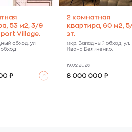
атная
2 комнатная
а, 53 м2, 3/9
квартира, 60 м2, 5
port Village.
эт.
ный обход. ул.
мкр. Западный обход. ул.
обход.
Ивана Беличенко.
19.02.2026
Читать далее
000
₽
8 000 000
₽