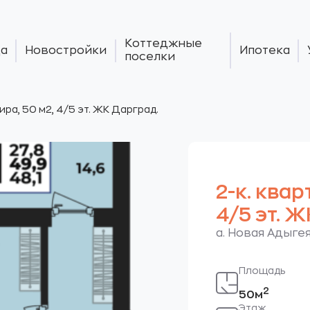
Коттеджные
а
Новостройки
Ипотека
поселки
тира, 50 м2, 4/5 эт. ЖК Дарград.
2-к. квар
4/5 эт. 
а. Новая Адыгея
Площадь
2
50м
Этаж