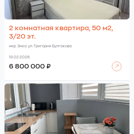
2 комнатная квартира, 50 м2,
3/20 эт.
мкр. Энка. ул. Григория Булгакова.
19.02.2026
Читать далее
6 800 000
₽