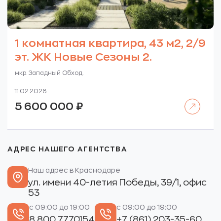
1 комнатная квартира, 43 м2, 2/9
эт. ЖК Новые Сезоны 2.
мкр. Западный Обход.
11.02.2026
Читать далее
5 600 000
₽
АДРЕС НАШЕГО АГЕНТСТВА
Наш адрес в Краснодаре
ул. имени 40-летия Победы, 39/1, офис
53
с 09:00 до 19:00
с 09:00 до 19:00
8 800 7770154
+7 (861) 203-35-60