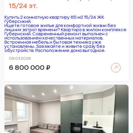
15/24 эт.
Купить 2 комнатную квартиру 65 м2 15/24 ЖК
Губерснкий.
Ищете готовое жилье для комфортной жизни без
лишних затрат времени? Квартира в жилом комплексе
Губернский. Современный ремонт выполнен с
использованием качественных материалов.
Встроенная мебель и бытовая техника уже
установлены. Заезжайте и живите сразу без
обустройств. Расположение дома выгодное.
09.03.2026
Читать далее
6 800 000
₽