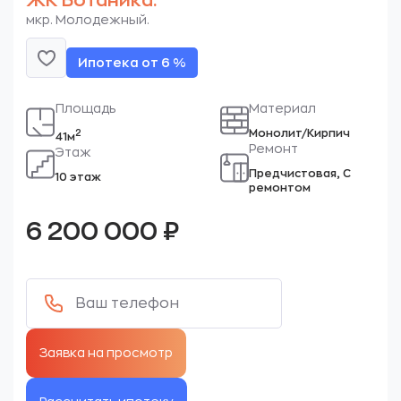
ЖК Ботаника.
мкр. Молодежный.
Ипотека от 6 %
Площадь
Материал
Монолит/Кирпич
2
41м
Ремонт
Этаж
Предчистовая, С
10 этаж
ремонтом
6 200 000
₽