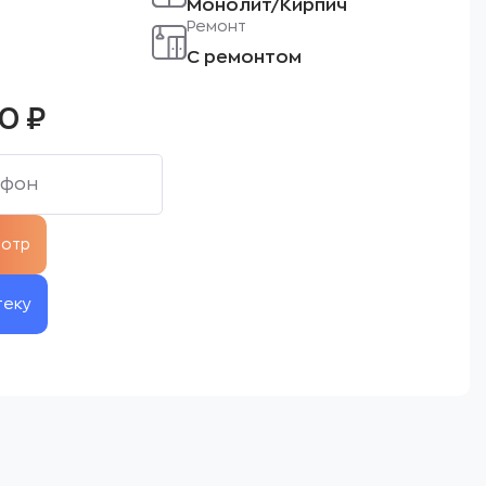
Монолит/Кирпич
Ремонт
С ремонтом
00
₽
теку