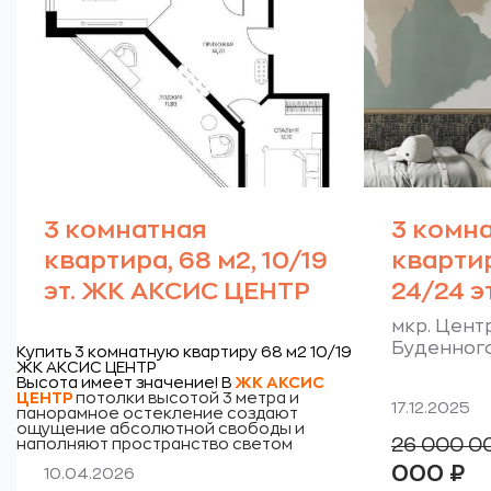
3 комнатная
3 комн
квартира, 68 м2, 10/19
квартир
эт. ЖК АКСИС ЦЕНТР
24/24 эт
мкр. Цент
Буденного
Купить 3 комнатную квартиру 68 м2 10/19
ЖК АКСИС ЦЕНТР
Высота имеет значение! В
ЖК
АКСИС
ЦЕНТР
потолки высотой 3 метра и
17.12.2025
панорамное остекление создают
ощущение абсолютной свободы и
26 000 0
наполняют пространство светом
Те
000
₽
10.04.2026
цен