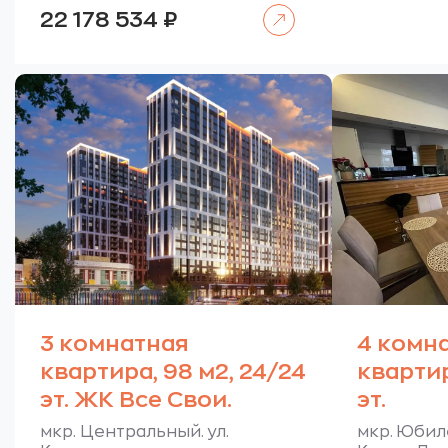
24
Читать далее
22 178 534
₽
00
000
3 комнатная
4 комн
квартира, 98 м2, 24/24
квартир
эт. ЖК Все Свои.
эт.
мкр. Центральный. ул.
мкр. Юбил