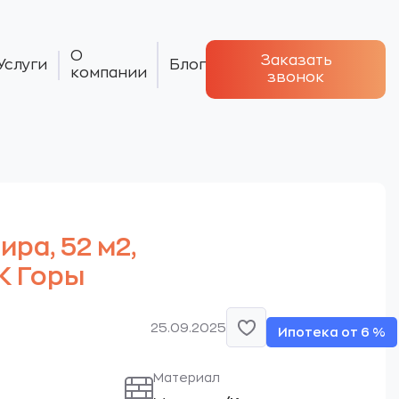
О
Заказать
Услуги
Блог
компании
звонок
тира, 52 м2,
ЖК Горы
25.09.2025
Ипотека от 6 %
Материал