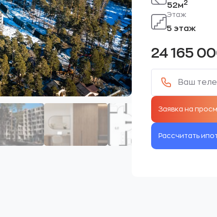
2
52м
Этаж
5 этаж
24 165 0
Рассчитать ипо