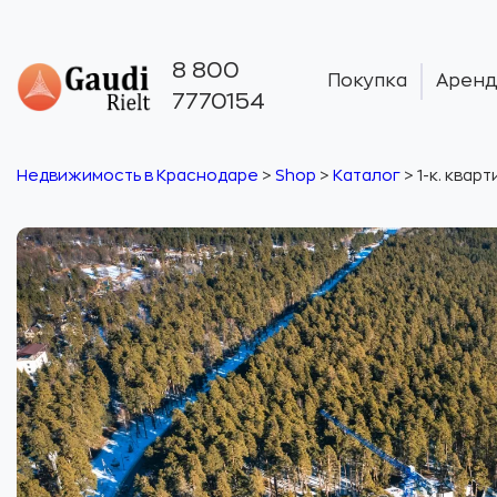
8 800
Покупка
Аренд
7770154
Недвижимость в Краснодаре
>
Shop
>
Каталог
>
1-к. кварт