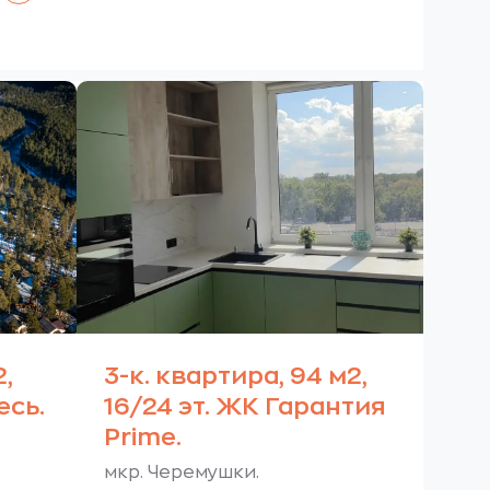
2,
3-к. квартира, 94 м2,
есь.
16/24 эт. ЖК Гарантия
Prime.
мкр. Черемушки.