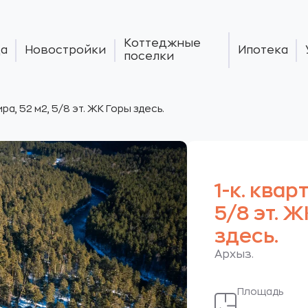
Коттеджные
а
Новостройки
Ипотека
поселки
ира, 52 м2, 5/8 эт. ЖК Горы здесь.
1-к. квар
5/8 эт. 
здесь.
Архыз.
Площадь