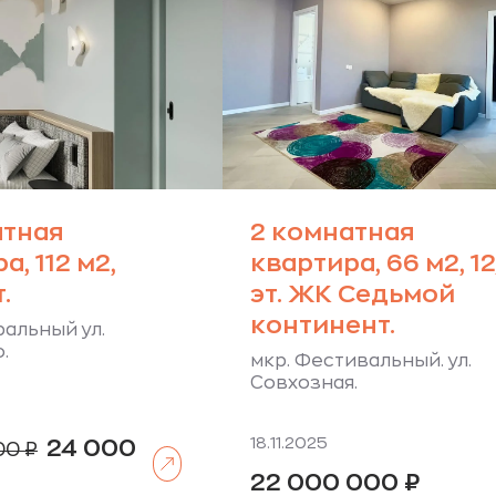
атная
2 комнатная
а, 112 м2,
квартира, 66 м2, 1
.
эт. ЖК Седьмой
континент.
ральный ул.
.
мкр. Фестивальный. ул.
Совхозная.
Первоначальная
18.11.2025
24 000
00
₽
Читать далее
цена
кущая
составляла
22 000 000
₽
а:
26