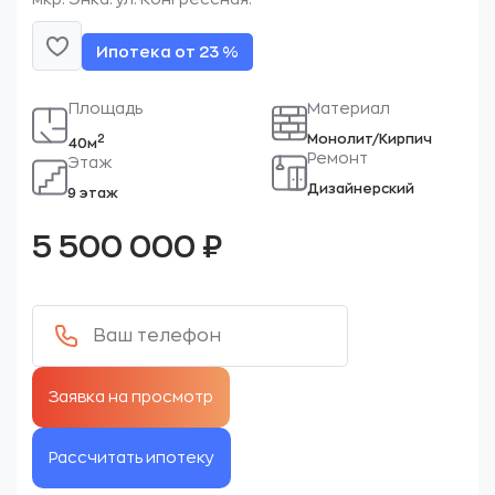
Ипотека от 23 %
Площадь
Материал
Монолит/Кирпич
2
40м
Ремонт
Этаж
Дизайнерский
9 этаж
5 500 000
₽
Рассчитать ипотеку