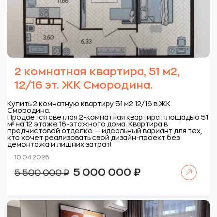
2 комнатная квартира, 51 м2,
12/16 эт. ЖК Смородина.
Купить 2 комнатную квартиру 51 м2 12/16 в ЖК
Смородина.
Продается светлая 2-комнатная квартира площадью 51
м² на 12 этаже 16-этажного дома. Квартира в
предчистовой отделке — идеальный вариант для тех,
кто хочет реализовать свой дизайн-проект без
демонтажа и лишних затрат!
10.04.2026
Читать далее
Первоначальная
Текущая
5 000 000
₽
5 500 000
₽
цена
цена:
составляла
5
5
000
500
000 ₽.
000 ₽.