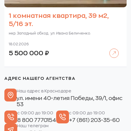
1 комнатная квартира, 39 м2,
5/16 эт.
мкр. Западный обход. ул. Ивана Беличенко.
18.02.2026
Читать далее
5 500 000
₽
АДРЕС НАШЕГО АГЕНТСТВА
Наш адрес в Краснодаре
ул. имени 40-летия Победы, 39/1, офис
53
с 09:00 до 19:00
с 09:00 до 19:00
8 800 7770154
+7 (861) 203-35-60
Наш телеграм