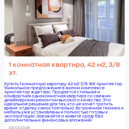
1 комнатная квартира, 42 м2, 3/8
эт.
Купить 1 комнатную квратиру 42 м2 3/8 ЖК Архитектор.
Уникальное предложение в жилом комплексе
Архитектор ждет вас. Продается стильная и
комфортная однокомнатная квартира со свежим
дизайнерским ремонтом высокого качества. Это
идеальное решение для тех, кто не хочет тратить
время отделку самостоятельно. Встроенная техника и
мебель уже установлены и полностью готовы к
эксплуатации. Заезжайте и живите сразу без
дополнительных финансовых вложений.
09.03.2026