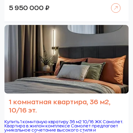
Читать далее
5 950 000
₽
1 комнатная квартира, 36 м2,
10/16 эт.
Купить 1 комнтаную квратиру 36 м2 10/16 ЖК Самолет.
Квартира в жилом комплексе Самолет предлагает
уникальное сочетание высокого стиля и