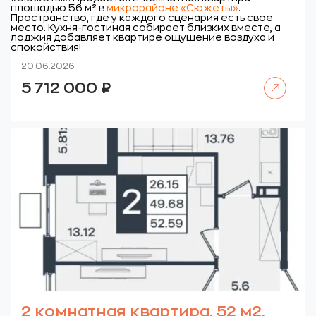
площадью 56 м
²
в
микрорайоне «Сюжеты»
.
Пространство, где у каждого сценария есть свое
место. Кухня-гостиная собирает близких вместе, а
лоджия добавляет квартире ощущение воздуха и
спокойствия!
20.06.2026
Читать далее
5 712 000
₽
2 комнатная квартира, 52 м2,