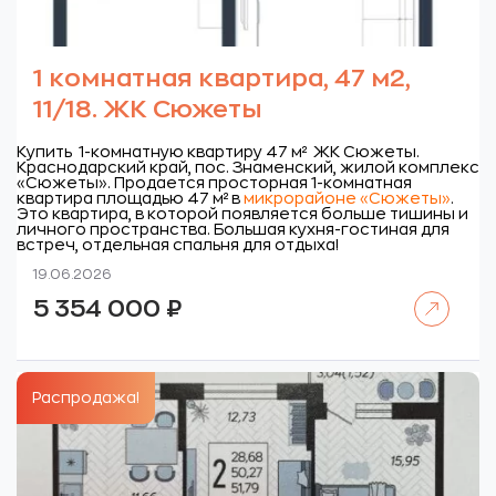
1 комнатная квартира, 47 м2,
11/18. ЖК Сюжеты
Купить 1-комнатную квартиру 47 м² ЖК Сюжеты.
Краснодарский край, пос. Знаменский, жилой комплекс
«Сюжеты».
Продается просторная 1-комнатная
квартира площадью 47 м² в
микрорайоне «Сюжеты»
.
Это квартира, в которой появляется больше тишины и
личного пространства. Большая кухня-гостиная для
встреч, отдельная спальня для отдыха!
19.06.2026
Читать далее
5 354 000
₽
Распродажа!