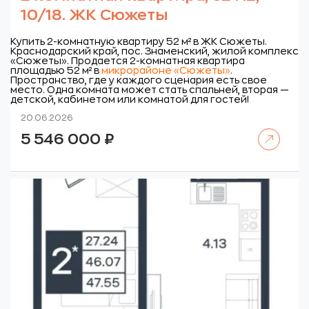
10/18. ЖК Сюжеты
Купить 2-комнатную квартиру 52 м² в ЖК Сюжеты.
Краснодарский край, пос. Знаменский, жилой комплекс
«Сюжеты».
Продается 2-комнатная квартира
площадью 52 м² в
микрорайоне «Сюжеты»
.
Пространство, где у каждого сценария есть свое
место. Одна комната может стать спальней, вторая —
детской, кабинетом или комнатой для гостей!
20.06.2026
Читать далее
5 546 000
₽