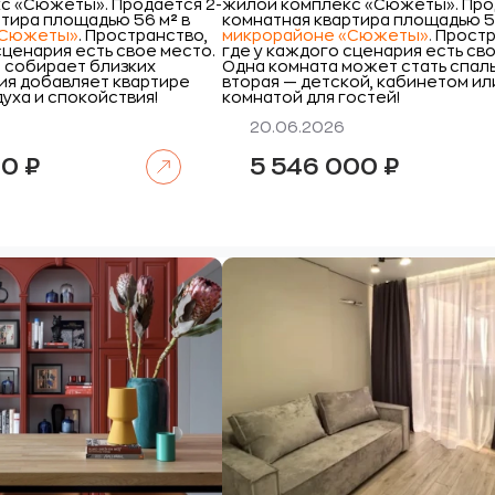
с «Сюжеты».
Продается 2-
жилой комплекс «Сюжеты».
Про
ртира площадью 56 м
²
в
комнатная квартира площадью 52
«Сюжеты»
. Пространство,
микрорайоне «Сюжеты»
.
Простр
сценария есть свое место.
где у каждого сценария есть св
я собирает близких
Одна комната может стать спал
ия добавляет квартире
вторая — детской, кабинетом ил
уха и спокойствия!
комнатой для гостей!
20.06.2026
Читать далее
00
₽
5 546 000
₽