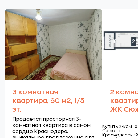
3 комнатная
2 комн
квартира, 60 м2, 1/5
квартир
эт.
ЖК Сю
Продается просторная 3-
комнатная квартира в самом
Купить 2-комна
Сюжеты.
сердце Краснодара.
Краснодарский 
Уникальное предложение для