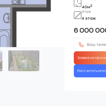
2
40м
Этаж
4 этаж
6 000 0
Рассчитать ипо