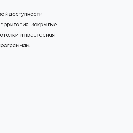
овой доступности
территория. Закрытые
потолки и просторная
программам.