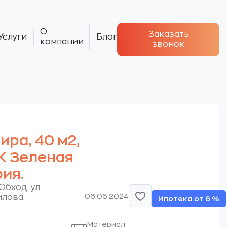
О
Заказать
Услуги
Блог
компании
звонок
тира, 40 м2,
ЖК Зеленая
ия.
Обход. ул.
06.06.2024
илова.
Ипотека от 6 %
Материал