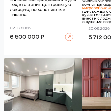
жилой комплек
тех, кто ценит центральную
комнатная ква
микрорайоне 
локацию, но хочет жить в
где у каждого 
тишине.
Кухня-гостина
вместе, а лодж
ощущение возд
02.07.2026
20.06.2026
Читать далее
6 500 000
₽
5 712 0