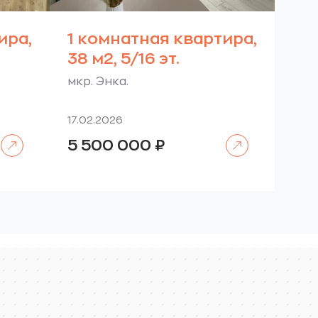
ира,
1 комнатная квартира,
38 м2, 5/16 эт.
мкр. Энка.
17.02.2026
Читать далее
Читать далее
5 500 000
₽