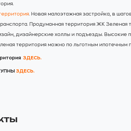
тория.
территория
. Новая малоэтажная застройка, в шаг
транспорта. Продуманная территория ЖК Зеленая 
изайн, дизайнерские холлы и подъезды. Высокие 
зеленая территория можно по льготным ипотечным 
рритория
ЗДЕСЬ
.
ТУПНЫ
ЗДЕСЬ.
кты