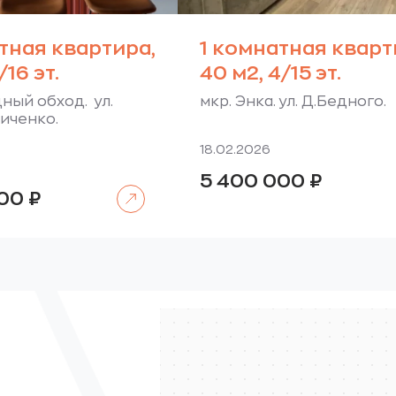
тная квартира,
1 комнатная кварт
/16 эт.
40 м2, 4/15 эт.
дный обход. ул.
мкр. Энка. ул. Д.Бедного.
иченко.
18.02.2026
5 400 000
₽
Читать далее
000
₽