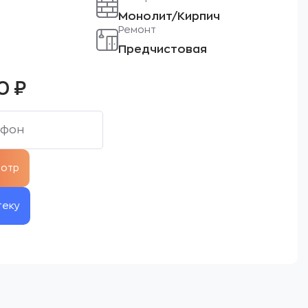
Монолит/Кирпич
Ремонт
Предчистовая
00
₽
теку