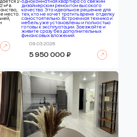
дается 2-
однокомнатная квартира со свежим
 м² в
дизайнерским ремонтом высокого
анство,
качества. Это идеальное решение для
ое место.
тех, кто не хочет тратить время отделку
ьней,
самостоятельно. Встроенная техника и
и
мебель уже установлены и полностью
готовы к эксплуатации. Заезжайте и
живите сразу без дополнительных
финансовых вложений.
Читать далее
09.03.2026
Читать далее
5 950 000
₽