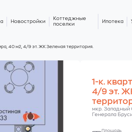
Коттеджные
а
Новостройки
Ипотека
поселки
тира, 40 м2, 4/9 эт. ЖК Зеленая территория.
1-к. квар
4/9 эт. 
территор
мкр. Западный 
Генерала Брус
Площадь