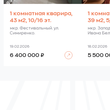
1 комнатная кварира,
1 комна
43 м2, 10/16 эт.
39 м2, 5
мкр. Фестивальный. ул.
мкр. Запа
Симиренко.
Ивана Бел
19.02.2026
18.02.2026
Читать далее
6 400 000
₽
5 500 