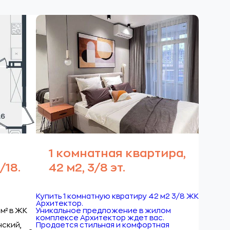
1 комнатная квартира,
/18.
42 м2, 3/8 эт.
Купить 1 комнатную квратиру 42 м2 3/8 ЖК
Архитектор.
м² в ЖК
Уникальное предложение в жилом
комплексе Архитектор ждет вас.
нский,
Продается стильная и комфортная