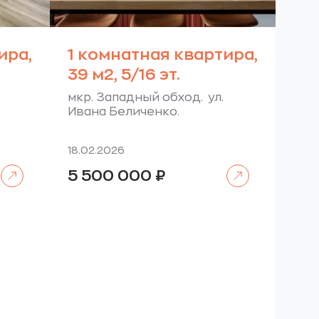
ира,
1 комнатная квартира,
39 м2, 5/16 эт.
мкр. Западный обход. ул.
Ивана Беличенко.
18.02.2026
Читать далее
Читать далее
5 500 000
₽