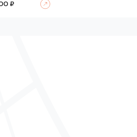
000
₽