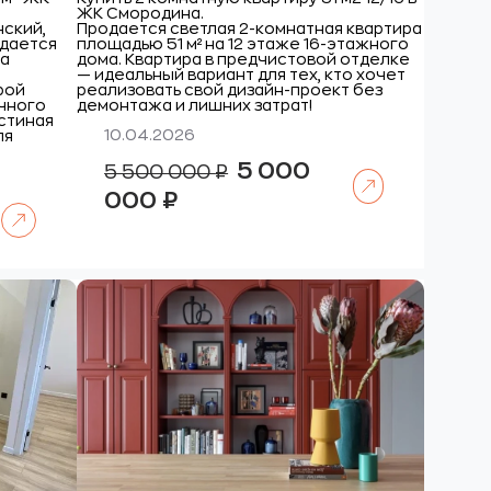
ЖК Смородина.
нский,
Продается светлая 2-комнатная квартира
дается
площадью 51 м² на 12 этаже 16-этажного
ра
дома. Квартира в предчистовой отделке
— идеальный вариант для тех, кто хочет
орой
реализовать свой дизайн-проект без
чного
демонтажа и лишних затрат!
стиная
10.04.2026
ля
Первоначальная
5 000
5 500 000
₽
Читать далее
цена
Текущая
составляла
000
₽
цена:
5
Читать далее
5
500
000
000 ₽.
000 ₽.