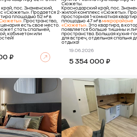
Сюжеты.
край, пос. Знаменский,
Краснодарский край, пос. Знаме
с «Сюжеты».
Продается 2-
жилой комплекс «Сюжеты».
Про
тира площадью 52 м² в
просторная 1-комнатная кварти
«Сюжеты»
.
Пространство,
площадью 47 м² в
микрорайоне
сценария есть свое место.
«Сюжеты»
. Это квартира, в кот
ожет стать спальней,
появляется больше тишины и ли
ой, кабинетом или
пространства. Большая кухня-го
остей!
для встреч, отдельная спальня д
отдыха!
19.06.2026
Читать далее
000
₽
5 354 000
₽