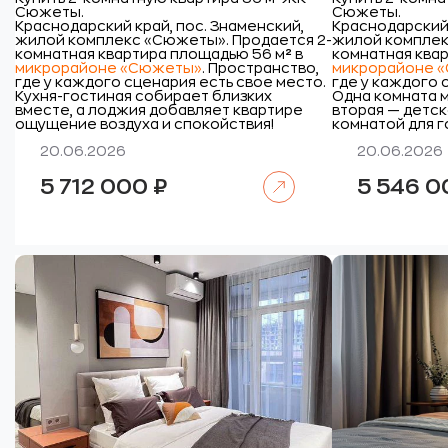
Сюжеты.
Сюжеты.
Краснодарский край, пос. Знаменский,
Краснодарский 
жилой комплекс «Сюжеты».
Продается 2-
жилой комплек
комнатная квартира площадью 56 м
²
в
комнатная квар
микрорайоне «Сюжеты»
. Пространство,
микрорайоне 
где у каждого сценария есть свое место.
где у каждого 
Кухня-гостиная собирает близких
Одна комната м
вместе, а лоджия добавляет квартире
вторая — детск
ощущение воздуха и спокойствия!
комнатой для г
20.06.2026
20.06.2026
Читать далее
5 712 000
₽
5 546 