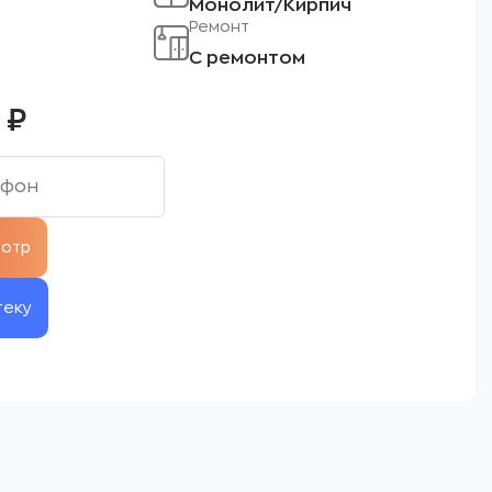
Монолит/Кирпич
Ремонт
С ремонтом
0
₽
теку