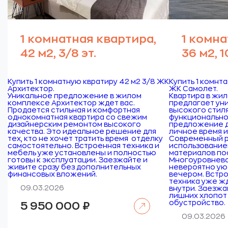
1 комнатная квартира,
1 комна
42 м2, 3/8 эт.
36 м2, 1
Купить 1 комнатную квратиру 42 м2 3/8 ЖК
Купить 1 комнта
Архитектор.
ЖК Самолет.
Уникальное предложение в жилом
Квартира в жи
комплексе Архитектор ждет вас.
предлагает ун
Продается стильная и комфортная
высокого стил
однокомнатная квартира со свежим
функционально
дизайнерским ремонтом высокого
предложение дл
качества. Это идеальное решение для
личное время и
тех, кто не хочет тратить время отделку
Современный р
самостоятельно. Встроенная техника и
использование
мебель уже установлены и полностью
материалов по
готовы к эксплуатации. Заезжайте и
Многоуровнев
живите сразу без дополнительных
невероятно ую
финансовых вложений.
вечером. Встр
техника уже ж
09.03.2026
внутри. Заезжа
лишних хлопот 
Читать далее
обустройство.
5 950 000
₽
09.03.2026