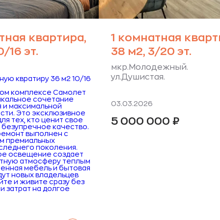
тная квартира,
1 комнатная кварт
0/16 эт.
38 м2, 3/20 эт.
мкр.Молодежный.
ул.Душистая.
ную квратиру 36 м2 10/16
лом комплексе Самолет
икальное сочетание
03.03.2026
я и максимальной
сти. Это эксклюзивное
5 000 000
₽
я тех, кто ценит свое
 безупречное качество.
емонт выполнен с
м премиальных
следнего поколения.
ое освещение создает
тную атмосферу теплым
оенная мебель и бытовая
дут новых владельцев
йте и живите сразу без
и затрат на долгое
Читать далее