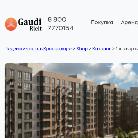
8 800
Покупка
Аренд
7770154
Недвижимость в Краснодаре
>
Shop
>
Каталог
>
1-к. квар