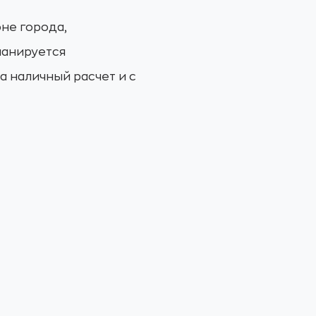
не города,
ланируется
 наличный расчет и с