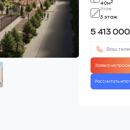
2
40м
Этаж
3 этаж
5 413 00
Рассчитать ипо