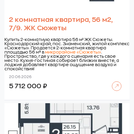
2 комнатная квартира, 56 м2,
7/9. ЖК Сюжеты
Купить 2-комнатную квартира 56 м² ЖК Сюжеты.
Краснодарский край, пос. Знаменский, жилой комплекс
«Сюжеты».
Продается 2-комнатная квартира
площадью 56 м
²
в
микрорайоне «Сюжеты»
.
Пространство, где у каждого сценария есть свое
место. Кухня-гостиная собирает близких вместе, а
лоджия добавляет квартире ощущение воздуха и
спокойствия!
20.06.2026
Читать далее
5 712 000
₽