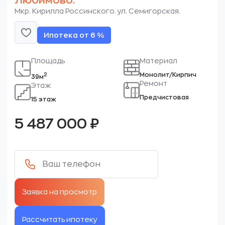
Любимово.
Мкр. Кирилла Россинского. ул. Семигорская.
Ипотека от 6 %
Площадь
Материал
Монолит/Кирпич
2
39м
Ремонт
Этаж
Предчистовая
15 этаж
5 487 000
₽
Рассчитать ипотеку