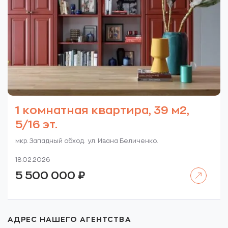
1 комнатная квартира, 39 м2,
5/16 эт.
мкр. Западный обход. ул. Ивана Беличенко.
18.02.2026
Читать далее
5 500 000
₽
АДРЕС НАШЕГО АГЕНТСТВА