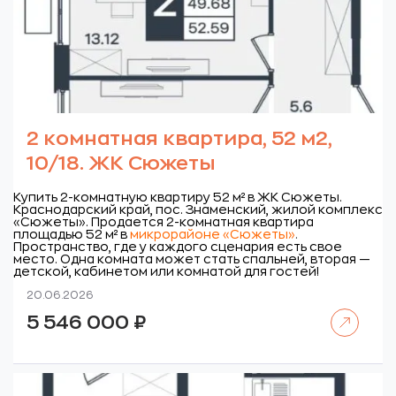
2 комнатная квартира, 52 м2,
10/18. ЖК Сюжеты
Купить 2-комнатную квартиру 52 м² в ЖК Сюжеты.
Краснодарский край, пос. Знаменский, жилой комплекс
«Сюжеты».
Продается 2-комнатная квартира
площадью 52 м² в
микрорайоне «Сюжеты»
.
Пространство, где у каждого сценария есть свое
место. Одна комната может стать спальней, вторая —
детской, кабинетом или комнатой для гостей!
20.06.2026
Читать далее
5 546 000
₽