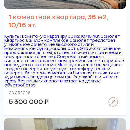
1 комнатная квартира, 36 м2,
10/16 эт.
Купить 1 комнтаную квратиру 36 м2 10/16 ЖК Самолет.
Квартира в жилом комплексе Самолет предлагает
уникальное сочетание высокого стиля и
максимальной функциональности. Это эксклюзивное
предложение для тех, кто ценит свое личное время и
безупречное качество. Современный ремонт
выполнен с использованием премиальных материалов
последнего поколения. Многоуровневое освещение
создает невероятно уютную атмосферу теплым
вечером. Встроенная мебель и бытовая техника уже
ждут новых владельцев внутри. Заезжайте и живите
сразу без лишних хлопот и затрат на долгое
обустройство.
09.03.2026
Читать далее
5 300 000
₽