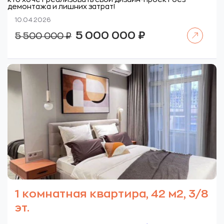
демонтажа и лишних затрат!
10.04.2026
Читать далее
Первоначальная
Текущая
5 000 000
₽
5 500 000
₽
цена
цена:
составляла
5
5
000
500
000 ₽.
000 ₽.
1 комнатная квартира, 42 м2, 3/8
эт.