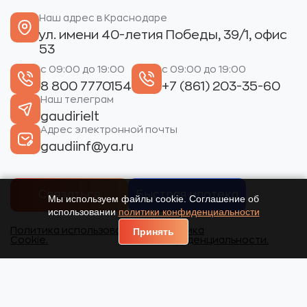
Наш адрес в Краснодаре
ул. имени 40-летия Победы, 39/1, офис
53
с 09:00 до 19:00
с 09:00 до 19:00
8 800 7770154
+7 (861) 203-35-60
Наш телеграм
gaudirielt
Адрес электронной почты
gaudiinf@ya.ru
Связаться
Быстрая ипотека
Мы используем файлы cookie. Соглашение об
использовании
политики конфиденциальности
Политика использования
Политика
Принять
Cookie.
конфиденциальности.