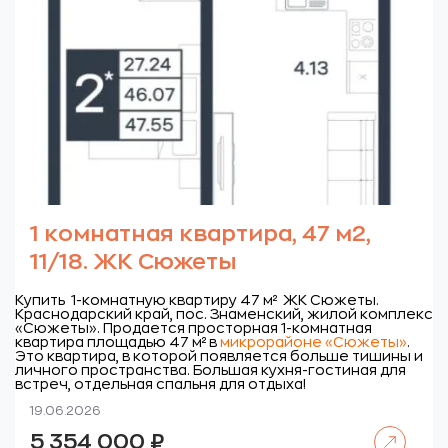
1 комнатная квартира, 47 м2,
11/18. ЖК Сюжеты
Купить 1-комнатную квартиру 47 м² ЖК Сюжеты.
Краснодарский край, пос. Знаменский, жилой комплекс
«Сюжеты».
Продается просторная 1-комнатная
квартира площадью 47 м² в
микрорайоне «Сюжеты»
.
Это квартира, в которой появляется больше тишины и
личного пространства. Большая кухня-гостиная для
встреч, отдельная спальня для отдыха!
19.06.2026
Читать далее
5 354 000
₽