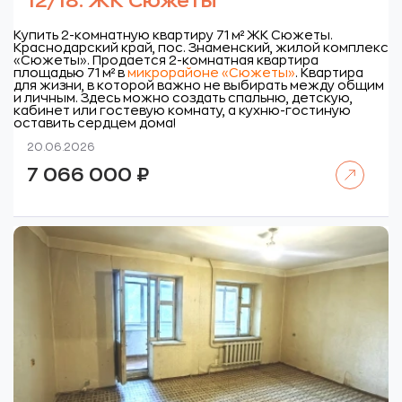
12/18. ЖК Сюжеты
Купить 2-комнатную квартиру 71 м² ЖК Сюжеты.
Краснодарский край, пос. Знаменский, жилой комплекс
«Сюжеты».
Продается 2-комнатная квартира
площадью 71 м² в
микрорайоне «Сюжеты»
. Квартира
для жизни, в которой важно не выбирать между общим
и личным. Здесь можно создать спальню, детскую,
кабинет или гостевую комнату, а кухню-гостиную
оставить сердцем дома!
20.06.2026
Читать далее
7 066 000
₽