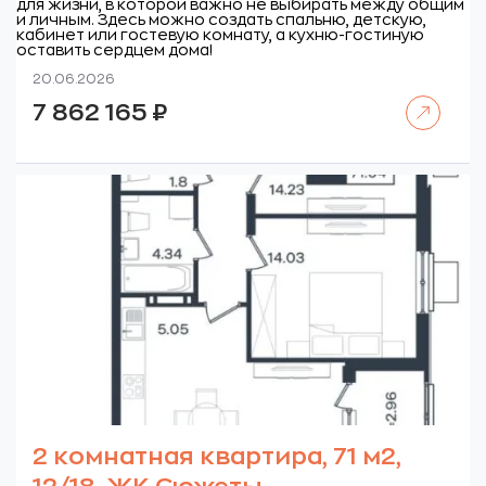
для жизни, в которой важно не выбирать между общим
и личным. Здесь можно создать спальню, детскую,
кабинет или гостевую комнату, а кухню-гостиную
оставить сердцем дома!
20.06.2026
Читать далее
7 862 165
₽
2 комнатная квартира, 71 м2,