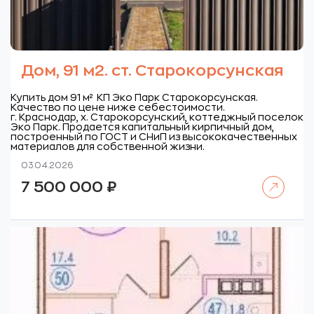
Дом, 91 м2. ст. Старокорсунская
Купить дом 91 м² КП Эко Парк Старокорсунская.
Качество по цене ниже себестоимости.
г. Краснодар, х. Старокорсунский, коттеджный поселок
Эко Парк.
Продается капитальный кирпичный дом,
построенный по ГОСТ и СНиП из высококачественных
материалов для собственной жизни.
03.04.2026
Читать далее
7 500 000
₽