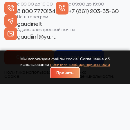
с 09:00 до 19:00
с 09:00 до 19:00
8 800 7770154
+7 (861) 203-35-60
Наш телеграм
gaudirielt
Адрес электронной почты
gaudiinf@ya.ru
Связаться
Быстрая ипотека
Мы используем файлы cookie. Соглашение об
использовании
политики конфиденциальности
Политика использования
Политика
Принять
Cookie.
конфиденциальности.