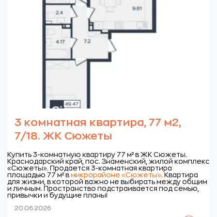
3 комнатная квартира, 77 м2,
7/18. ЖК Сюжеты
Купить 3-комнатную квартиру 77 м² в ЖК Сюжеты.
Краснодарский край, пос. Знаменский, жилой комплекс
«Сюжеты».
Продается 3-комнатная квартира
площадью 77 м² в
микрорайоне «Сюжеты»
. Квартира
для жизни, в которой важно не выбирать между общим
и личным. Пространство подстраивается под семью,
привычки и будущие планы!
20.06.2026
Читать далее