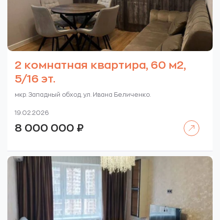
2 комнатная квартира, 60 м2,
5/16 эт.
мкр. Западный обход. ул. Ивана Беличенко.
19.02.2026
Читать далее
8 000 000
₽