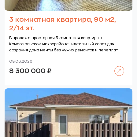
3 комнатная квартира, 90 м2,
2/14 эт.
В продаже просторная 3 комнатная квартира в
Комсомольском микрорайоне- идеальный холст для
создания дома мечты без чужих ремонтов и переплат!
08.06.2026
Читать далее
8 300 000
₽