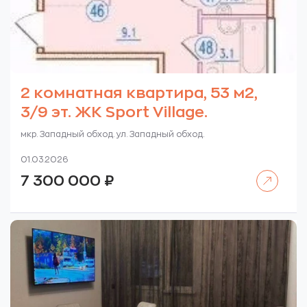
2 комнатная квартира, 53 м2,
3/9 эт. ЖК Sport Village.
мкр. Западный обход. ул. Западный обход.
01.03.2026
Читать далее
7 300 000
₽