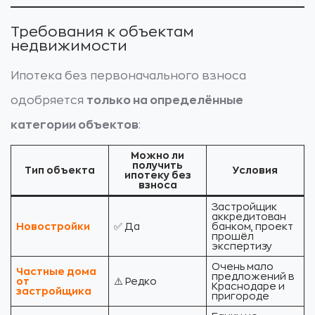
Требования к объектам
недвижимости
Ипотека без первоначального взноса
одобряется
только на определённые
категории объектов
:
Можно ли
получить
Тип объекта
Условия
ипотеку без
взноса
Застройщик
аккредитован
Новостройки
✅ Да
банком, проект
прошёл
экспертизу
Очень мало
Частные дома
предложений в
от
⚠️ Редко
Краснодаре и
застройщика
пригороде