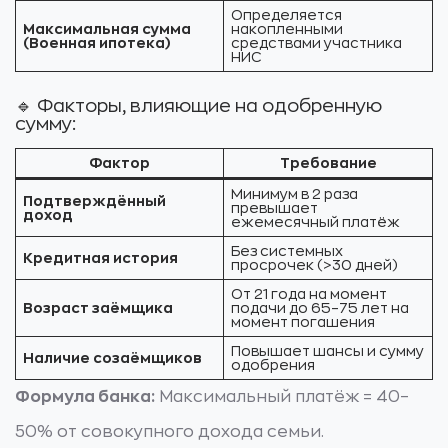
Определяется
Максимальная сумма
накопленными
(Военная ипотека)
средствами участника
НИС
🔹 Факторы, влияющие на одобренную
сумму:
Фактор
Требование
Минимум в 2 раза
Подтверждённый
превышает
доход
ежемесячный платёж
Без системных
Кредитная история
просрочек (>30 дней)
От 21 года на момент
Возраст заёмщика
подачи до 65–75 лет на
момент погашения
Повышает шансы и сумму
Наличие созаёмщиков
одобрения
Формула банка:
Максимальный платёж = 40–
50% от совокупного дохода семьи.