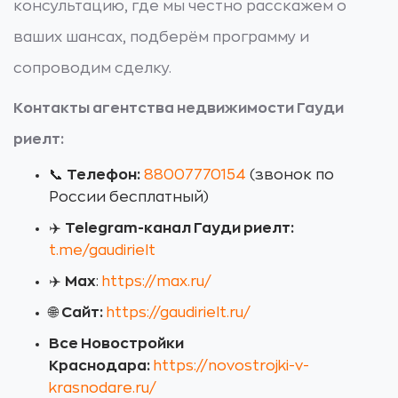
консультацию, где мы честно расскажем о
ваших шансах, подберём программу и
сопроводим сделку.
Контакты агентства недвижимости Гауди
риелт:
📞
Телефон:
88007770154
(звонок по
России бесплатный)
✈️
Telegram-канал Гауди риелт:
t.me/gaudirielt
✈️
Max
:
https://max.ru/
🌐
Сайт:
https://gaudirielt.ru/
Все Новостройки
Краснодара:
https://novostrojki-v-
krasnodare.ru/