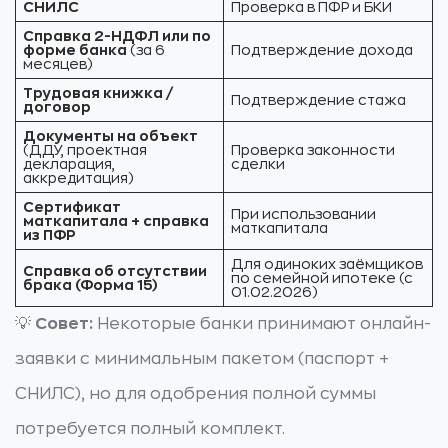
СНИЛС
Проверка в ПФР и БКИ
Справка 2-НДФЛ или по
форме банка
(за 6
Подтверждение дохода
месяцев)
Трудовая книжка /
Подтверждение стажа
договор
Документы на объект
(ДДУ, проектная
Проверка законности
декларация,
сделки
аккредитация)
Сертификат
При использовании
маткапитала + справка
маткапитала
из ПФР
Для одиноких заёмщиков
Справка об отсутствии
по семейной ипотеке (с
брака (Форма 15)
01.02.2026)
💡
Совет:
Некоторые банки принимают онлайн-
заявки с минимальным пакетом (паспорт +
СНИЛС), но для одобрения полной суммы
потребуется полный комплект.