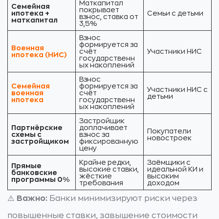
Маткапитал
Семейная
покрывает
ипотека +
Семьи с детьми
взнос, ставка от
маткапитал
3,5%
Взнос
формируется за
Военная
счёт
Участники НИС
ипотека (НИС)
государственн
ых накоплений
Взнос
Семейная
формируется за
Участники НИС с
военная
счёт
детьми
ипотека
государственн
ых накоплений
Застройщик
Партнёрские
доплачивает
Покупатели
схемы с
взнос за
новостроек
застройщиком
фиксированную
цену
Крайне редки,
Заёмщики с
Прямые
высокие ставки,
идеальной КИ и
банковские
жёсткие
высоким
программы 0%
требования
доходом
⚠️
Важно:
Банки минимизируют риски через
повышенные ставки, завышение стоимости