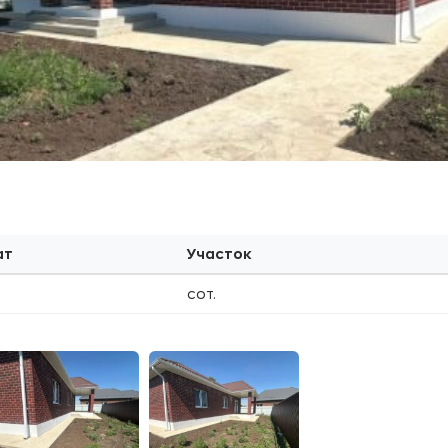
ат
Участок
сот.