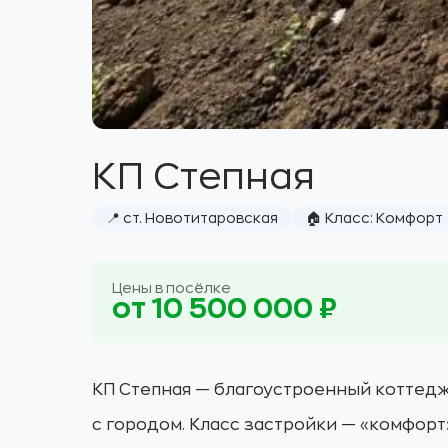
КП Степная
📍 ст. Новотитаровская
🏠 Класс: Комфорт
Цены в посёлке
от 10 500 000 ₽
КП Степная — благоустроенный коттеджн
с городом. Класс застройки — «комфорт»