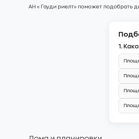
АН «Гауди риелт» поможет подобрать д
Подб
1. Ка
Площа
Площа
Площа
Площа
Дома и планировки