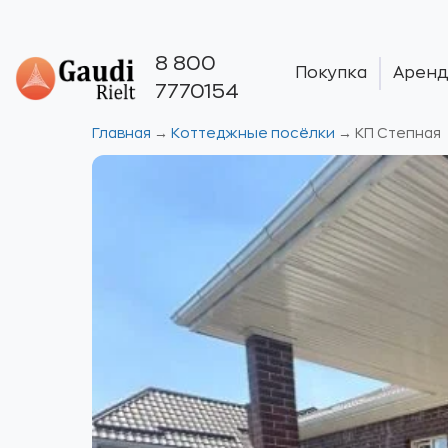
8 800
Покупка
Аренд
7770154
Главная
→
Коттеджные посёлки
→
КП Степная