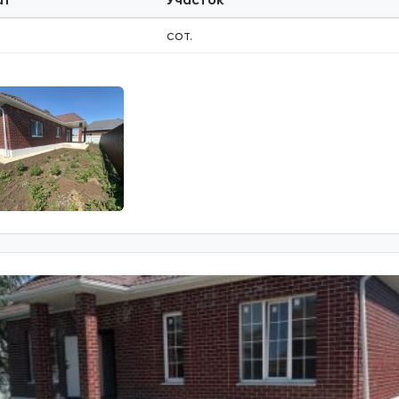
ат
Участок
сот.