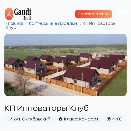
Заказать звонок
Главная
→
Коттеджные посёлки
→
КП Инноваторы
Клуб
КП Инноваторы Клуб
📍 хут. Октябрьский
🏠 Класс: Комфорт
🌍 ИЖС