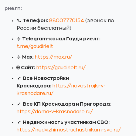
риелт:
📞
Телефон:
88007770154
(звонок по
России бесплатный)
✈️
Telegram-канал Гауди риелт:
t.me/gaudirielt
✈️
Max
:
https://max.ru/
🌐
Сайт:
https://gaudirielt.ru/
🔗
Все Новостройки
Краснодара:
https://novostrojki-v-
krasnodare.ru/
🔗
Все КП Краснодара и Пригорода
:
https://doma-v-krasnodare.ru/
🔗
Недвижимость участникам СВО:
https://nedvizhimost-uchastnikam-svo.ru/