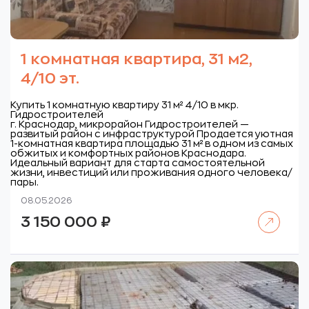
1 комнатная квартира, 31 м2,
4/10 эт.
Купить 1 комнатную квартиру 31 м² 4/10 в мкр.
Гидростроителей
г. Краснодар, микрорайон Гидростроителей —
развитый район с инфраструктурой
Продается уютная
1-комнатная квартира площадью 31 м² в одном из самых
обжитых и комфортных районов Краснодара.
Идеальный вариант для старта самостоятельной
жизни, инвестиций или проживания одного человека/
пары.
08.05.2026
Читать далее
3 150 000
₽