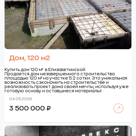
Дом, 120 м2
Купить дом 120 м² в Елизаветинской
Продается дом незавершенного строительства
площадью 120 м² на участке 5.2 сотки. Это уникальная
возможность сэкономить на строительстве и
реализовать проект дома своей мечты, используя уже
готовую основу и оставшиеся материалы!
04.05.2026
Читать далее
3 500 000
₽