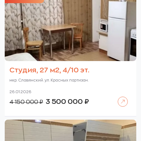
Студия, 27 м2, 4/10 эт.
мкр. Славянский. ул. Красных партизан.
26.01.2026
Читать далее
Первоначальная
Текущая
3 500 000
₽
4 150 000
₽
цена
цена:
составляла
3
4
500
150
000 ₽.
000 ₽.