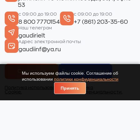
53
с 09:00 до 19:00
с 09:00 до 19:00
8 800 7770154
+7 (861) 203-35-60
Наш телеграм
gaudirielt
Адрес электронной почты
gaudiinf@ya.ru
Связаться
Быстрая ипотека
Мы используем файлы cookie. Соглашение об
использовании
политики конфиденциальности
Политика использования
Политика
Принять
Cookie.
конфиденциальности.