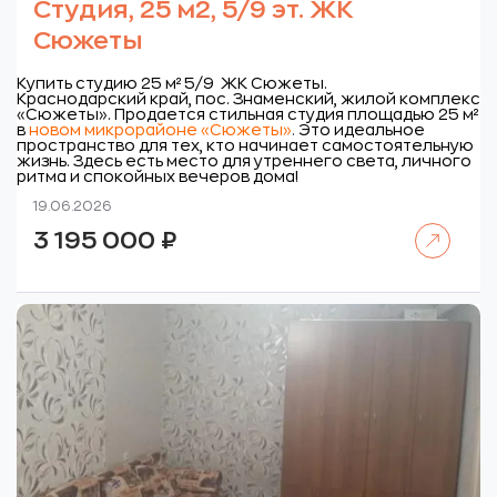
Студия, 25 м2, 5/9 эт. ЖК
Сюжеты
Купить студию 25 м² 5/9 ЖК Сюжеты.
Краснодарский край, пос. Знаменский, жилой комплекс
«Сюжеты».
Продается стильная студия площадью 25 м²
в
новом микрорайоне «Сюжеты»
.
Это идеальное
пространство для тех, кто начинает
самостоятельную
жизнь. Здесь есть место для утреннего света, личного
ритма и спокойных вечеров дома!
19.06.2026
Читать далее
3 195 000
₽