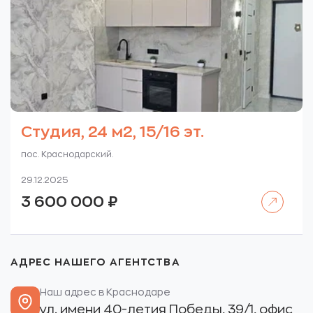
Студия, 24 м2, 15/16 эт.
пос. Краснодарский.
29.12.2025
Читать далее
3 600 000
₽
АДРЕС НАШЕГО АГЕНТСТВА
Наш адрес в Краснодаре
ул. имени 40-летия Победы, 39/1, офис