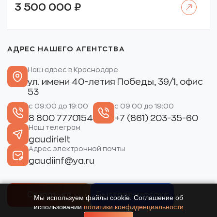
Читать далее
3 500 000
₽
АДРЕС НАШЕГО АГЕНТСТВА
Наш адрес в Краснодаре
ул. имени 40-летия Победы, 39/1, офис
53
с 09:00 до 19:00
с 09:00 до 19:00
8 800 7770154
+7 (861) 203-35-60
Наш телеграм
gaudirielt
Адрес электронной почты
gaudiinf@ya.ru
Связаться
Быстрая ипотека
Мы используем файлы cookie. Соглашение об
использовании
политики конфиденциальности