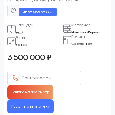
Ипотека от 6 %
Площадь
Материал
Монолит/Кирпич
2
21м
Ремонт
Этаж
С ремонтом
6 этаж
3 500 000
₽
Рассчитать ипотеку