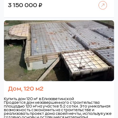
Читать далее
3 150 000
₽
Дом, 120 м2
Купить дом 120 м² в Елизаветинской
Продается дом незавершенного строительства
площадью 120 м² на участке 5.2 сотки. Это уникальная
возможность сэкономить на строительстве и
реализовать проект дома своей мечты, используя уже
готовую основу и оставшиеся материалы!