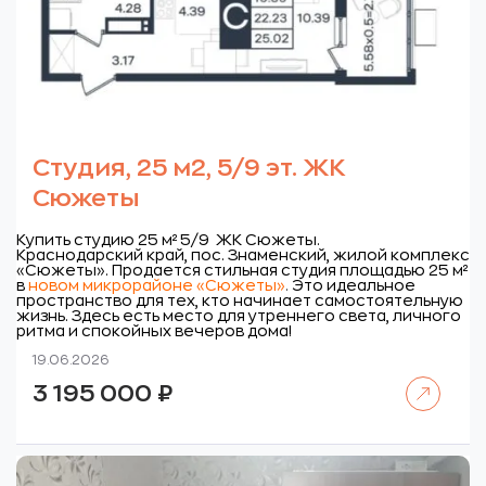
Студия, 25 м2, 5/9 эт. ЖК
Сюжеты
Купить студию 25 м² 5/9 ЖК Сюжеты.
Краснодарский край, пос. Знаменский, жилой комплекс
«Сюжеты».
Продается стильная студия площадью 25 м²
в
новом микрорайоне «Сюжеты»
.
Это идеальное
пространство для тех, кто начинает
самостоятельную
жизнь. Здесь есть место для утреннего света, личного
ритма и спокойных вечеров дома!
19.06.2026
Читать далее
3 195 000
₽