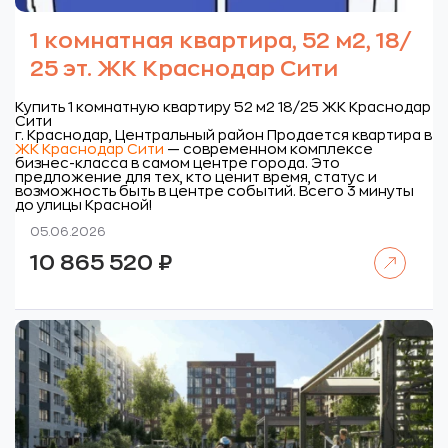
1 комнатная квартира, 52 м2, 18/
25 эт. ЖК Краснодар Сити
Купить 1 комнатную квартиру 52 м2 18/25 ЖК Краснодар
Сити
г. Краснодар, Центральный район
Продается квартира в
ЖК Краснодар Сити
— современном комплексе
бизнес-класса в самом центре города. Это
предложение для тех, кто ценит время, статус и
возможность быть в центре событий. Всего 3 минуты
до улицы Красной!
05.06.2026
Читать далее
10 865 520
₽