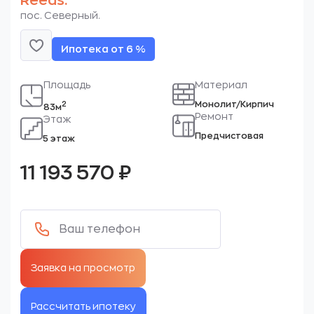
Reeds.
пос. Северный.
Ипотека от 6 %
Площадь
Материал
Монолит/Кирпич
2
83м
Ремонт
Этаж
Предчистовая
5 этаж
11 193 570
₽
Рассчитать ипотеку