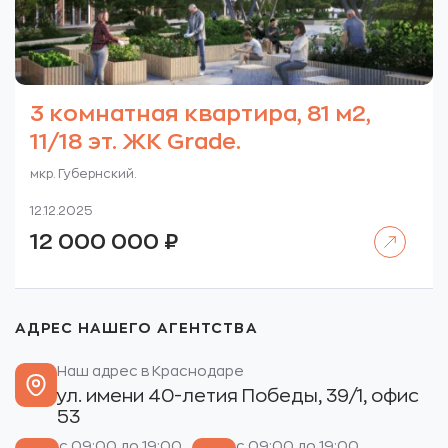
3 комнатная квартира, 81 м2,
11/18 эт. ЖК Grade.
мкр. Губернский.
12.12.2025
Читать далее
12 000 000
₽
АДРЕС НАШЕГО АГЕНТСТВА
Наш адрес в Краснодаре
ул. имени 40-летия Победы, 39/1, офис
53
с 09:00 до 19:00
с 09:00 до 19:00