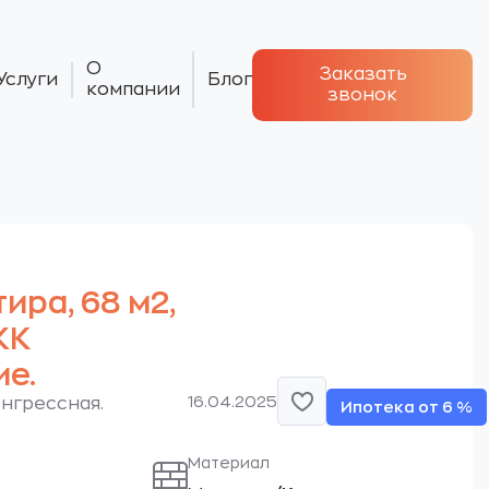
О
Заказать
Услуги
Блог
компании
звонок
тира, 68 м2,
ЖК
е.
16.04.2025
Конгрессная.
Ипотека от 6 %
Материал