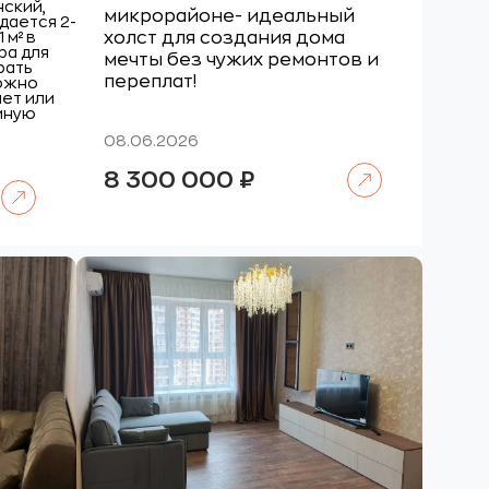
нский,
микрорайоне- идеальный
дается 2-
 м² в
холст для создания дома
ира для
мечты без чужих ремонтов и
рать
переплат!
можно
нет или
тиную
08.06.2026
Читать далее
8 300 000
₽
Читать далее