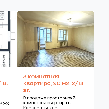
3 комнатная
18.
квартира, 90 м2, 2/14
эт.
В продаже просторная 3
комнатная квартира в
м² ЖК
Комсомольском