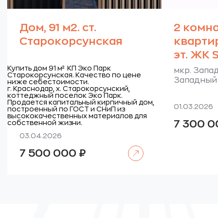
Дом, 91 м2. ст.
2 комн
Старокорсунская
квартир
эт. ЖК S
Купить дом 91 м² КП Эко Парк
мкр. Запад
Старокорсунская. Качество по цене
Западный 
ниже себестоимости.
г. Краснодар, х. Старокорсунский,
коттеджный поселок Эко Парк.
Продается капитальный кирпичный дом,
01.03.2026
построенный по ГОСТ и СНиП из
высококачественных материалов для
7 300 
собственной жизни.
03.04.2026
Читать далее
7 500 000
₽