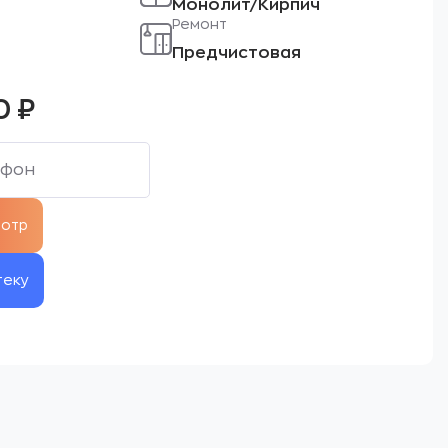
Монолит/Кирпич
Ремонт
Предчистовая
0
₽
теку