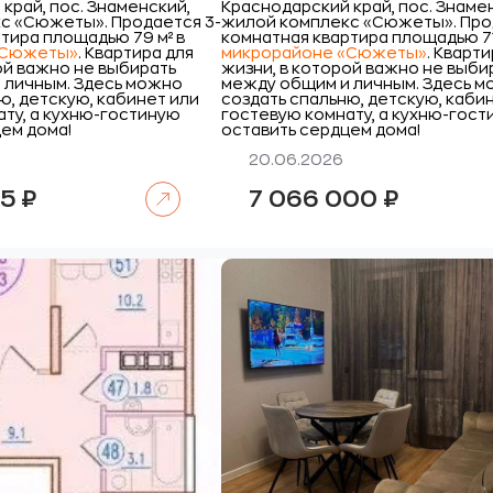
край, пос. Знаменский,
Краснодарский край, пос. Знаме
с «Сюжеты».
Продается 3-
жилой комплекс «Сюжеты».
Про
тира площадью 79 м² в
комнатная квартира площадью 71
«Сюжеты»
. Квартира для
микрорайоне «Сюжеты»
. Кварт
ой важно не выбирать
жизни, в которой важно не выби
 личным. Здесь можно
между общим и личным. Здесь 
ю, детскую, кабинет или
создать спальню, детскую, каби
ту, а кухню-гостиную
гостевую комнату, а кухню-гос
ем дома!
оставить сердцем дома!
20.06.2026
Читать далее
65
₽
7 066 000
₽