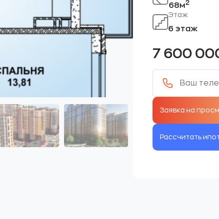
2
68м
Этаж
6 этаж
7 600 00
Рассчитать ипо