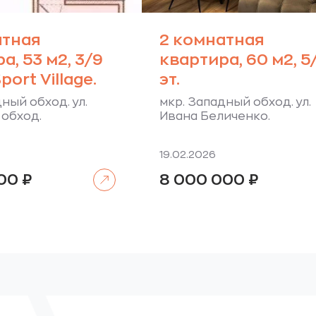
атная
2 комнатная
а, 53 м2, 3/9
квартира, 60 м2, 5
port Village.
эт.
ный обход. ул.
мкр. Западный обход. ул.
обход.
Ивана Беличенко.
19.02.2026
Читать далее
000
₽
8 000 000
₽