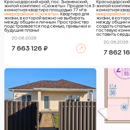
Краснодарский край, пос. Знаменский,
Краснодарский 
жилой комплекс «Сюжеты».
Продается 3-
жилой комплек
комнатная квартира площадью 77 м² в
комнатная квар
микрорайоне «Сюжеты»
. Квартира для
микрорайоне 
жизни, в которой важно не выбирать
жизни, в котор
между общим и личным. Пространство
между общим и
подстраивается под семью, привычки и
создать спальн
будущие планы!
гостевую комна
оставить сердц
20.06.2026
20.06.2026
Читать далее
7 663 126
₽
7 862 1