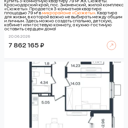
Купить 3-комнатную квартиру 79 м² ЖК Сюжеты.
Краснодарский край, пос. Знаменский, жилой комплекс
«Сюжеты».
Продается 3-комнатная квартира
площадью 79 м² в
микрорайоне «Сюжеты»
. Квартира
для жизни, в которой важно не выбирать между общим
и личным. Здесь можно создать спальню, детскую,
кабинет или гостевую комнату, а кухню-гостиную
оставить сердцем дома!
20.06.2026
Читать далее
7 862 165
₽