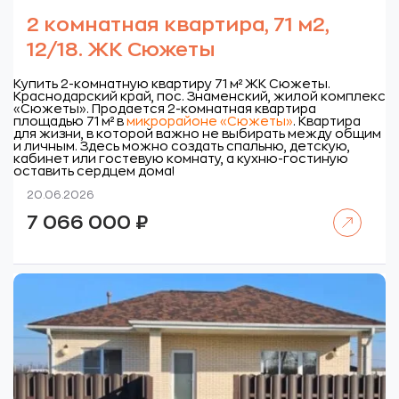
2 комнатная квартира, 71 м2,
12/18. ЖК Сюжеты
Купить 2-комнатную квартиру 71 м² ЖК Сюжеты.
Краснодарский край, пос. Знаменский, жилой комплекс
«Сюжеты».
Продается 2-комнатная квартира
площадью 71 м² в
микрорайоне «Сюжеты»
. Квартира
для жизни, в которой важно не выбирать между общим
и личным. Здесь можно создать спальню, детскую,
кабинет или гостевую комнату, а кухню-гостиную
оставить сердцем дома!
20.06.2026
Читать далее
7 066 000
₽