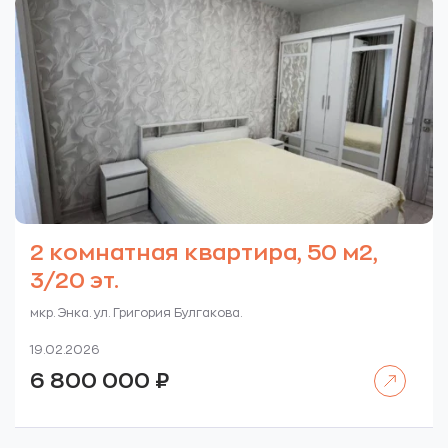
2 комнатная квартира, 50 м2,
3/20 эт.
мкр. Энка. ул. Григория Булгакова.
19.02.2026
Читать далее
6 800 000
₽