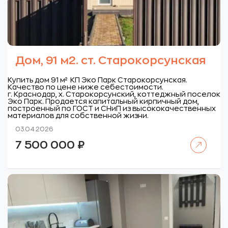
Дом, 91 м2. ст. Старокорсунская
Купить дом 91 м² КП Эко Парк Старокорсунская.
Качество по цене ниже себестоимости.
г. Краснодар, х. Старокорсунский, коттеджный поселок
Эко Парк.
Продается капитальный кирпичный дом,
построенный по ГОСТ и СНиП из высококачественных
материалов для собственной жизни.
03.04.2026
Читать далее
7 500 000
₽