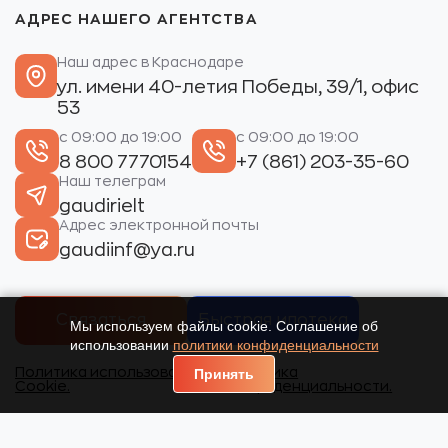
АДРЕС НАШЕГО АГЕНТСТВА
Наш адрес в Краснодаре
ул. имени 40-летия Победы, 39/1, офис
53
с 09:00 до 19:00
с 09:00 до 19:00
8 800 7770154
+7 (861) 203-35-60
Наш телеграм
gaudirielt
Адрес электронной почты
gaudiinf@ya.ru
Связаться
Быстрая ипотека
Мы используем файлы cookie. Соглашение об
использовании
политики конфиденциальности
Политика использования
Политика
Принять
Cookie.
конфиденциальности.