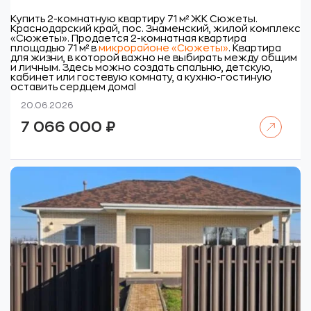
Купить 2-комнатную квартиру 71 м² ЖК Сюжеты.
Краснодарский край, пос. Знаменский, жилой комплекс
«Сюжеты».
Продается 2-комнатная квартира
площадью 71 м² в
микрорайоне «Сюжеты»
. Квартира
для жизни, в которой важно не выбирать между общим
и личным. Здесь можно создать спальню, детскую,
кабинет или гостевую комнату, а кухню-гостиную
оставить сердцем дома!
20.06.2026
Читать далее
7 066 000
₽