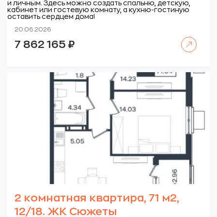
и личным. Здесь можно создать спальню, детскую,
кабинет или гостевую комнату, а кухню-гостиную
оставить сердцем дома!
20.06.2026
Читать далее
7 862 165
₽
2 комнатная квартира, 71 м2,
12/18. ЖК Сюжеты