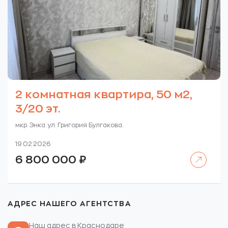
2 комнатная квартира, 50 м2,
3/20 эт.
мкр. Энка. ул. Григория Булгакова.
19.02.2026
Читать далее
6 800 000
₽
АДРЕС НАШЕГО АГЕНТСТВА
Наш адрес в Краснодаре