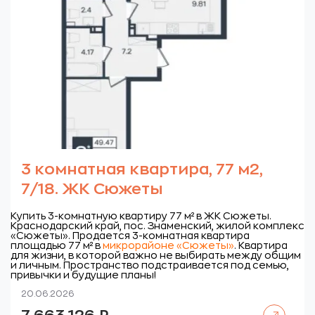
3 комнатная квартира, 77 м2,
7/18. ЖК Сюжеты
Купить 3-комнатную квартиру 77 м² в ЖК Сюжеты.
Краснодарский край, пос. Знаменский, жилой комплекс
«Сюжеты».
Продается 3-комнатная квартира
площадью 77 м² в
микрорайоне «Сюжеты»
. Квартира
для жизни, в которой важно не выбирать между общим
и личным. Пространство подстраивается под семью,
привычки и будущие планы!
20.06.2026
Читать далее