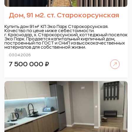
Дом, 91 м2. ст. Старокорсунская
Купить дом 91 м² КП Эко Парк Старокорсунская.
Качество по цене ниже себестоимости.
г. Краснодар, х. Старокорсунский, коттеджный поселок
Эко Парк.
Продается капитальный кирпичный дом,
построенный по ГОСТ и СНиП из высококачественных
материалов для собственной жизни.
03.04.2026
Читать далее
7 500 000
₽