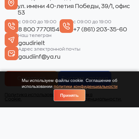
ул. имени 40-летия Победы, 39/1, офис
53
с 09:00 до 19:00
с 09:00 до 19:00
8 800 7770154
+7 (861) 203-35-60
Наш телеграм
gaudirielt
Адрес электронной почты
gaudiinf@ya.ru
Связаться
Быстрая ипотека
Мы используем файлы cookie. Соглашение об
использовании
политики конфиденциальности
Политика использования
Политика
Принять
Cookie.
конфиденциальности.