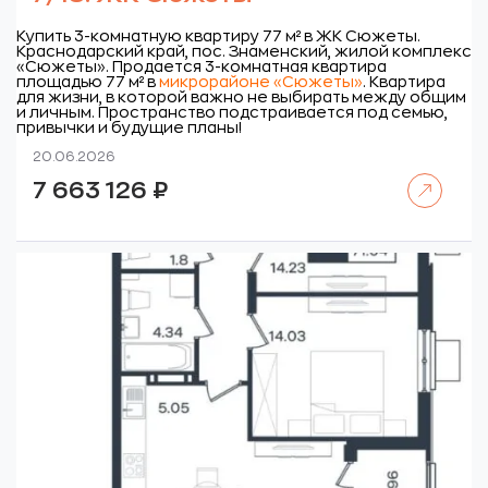
Купить 3-комнатную квартиру 77 м² в ЖК Сюжеты.
Краснодарский край, пос. Знаменский, жилой комплекс
«Сюжеты».
Продается 3-комнатная квартира
площадью 77 м² в
микрорайоне «Сюжеты»
. Квартира
для жизни, в которой важно не выбирать между общим
и личным. Пространство подстраивается под семью,
привычки и будущие планы!
20.06.2026
Читать далее
7 663 126
₽