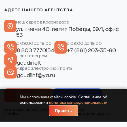
АДРЕС НАШЕГО АГЕНТСТВА
Наш адрес в Краснодаре
ул. имени 40-летия Победы, 39/1, офис
53
с 09:00 до 19:00
с 09:00 до 19:00
8 800 7770154
+7 (861) 203-35-60
Наш телеграм
gaudirielt
Адрес электронной почты
gaudiinf@ya.ru
Связаться
Быстрая ипотека
Мы используем файлы cookie. Соглашение об
использовании
политики конфиденциальности
Политика использования
Политика
Принять
Cookie.
конфиденциальности.