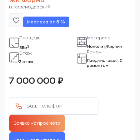
ЖК Форма.
п. Краснодарский.
Ипотека от 6 %
Площадь
Материал
Монолит/Кирпич
2
35м
Ремонт
Этаж
Предчистовая, С
3 этаж
ремонтом
7 000 000
₽