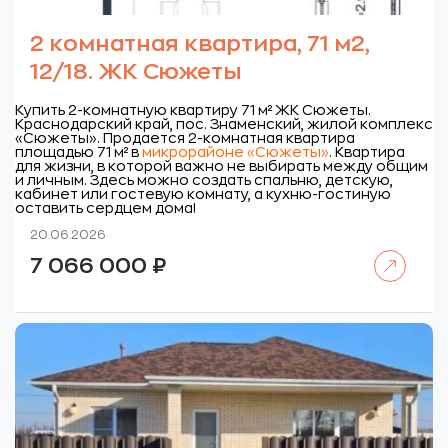
2 комнатная квартира, 71 м2,
12/18. ЖК Сюжеты
Купить 2-комнатную квартиру 71 м² ЖК Сюжеты.
Краснодарский край, пос. Знаменский, жилой комплекс
«Сюжеты».
Продается 2-комнатная квартира
площадью 71 м² в
микрорайоне «Сюжеты»
. Квартира
для жизни, в которой важно не выбирать между общим
и личным. Здесь можно создать спальню, детскую,
кабинет или гостевую комнату, а кухню-гостиную
оставить сердцем дома!
20.06.2026
Читать далее
7 066 000
₽