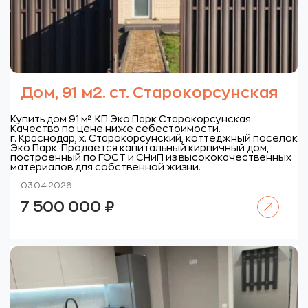
Дом, 91 м2. ст. Старокорсунская
Купить дом 91 м² КП Эко Парк Старокорсунская.
Качество по цене ниже себестоимости.
г. Краснодар, х. Старокорсунский, коттеджный поселок
Эко Парк.
Продается капитальный кирпичный дом,
построенный по ГОСТ и СНиП из высококачественных
материалов для собственной жизни.
03.04.2026
Читать далее
7 500 000
₽