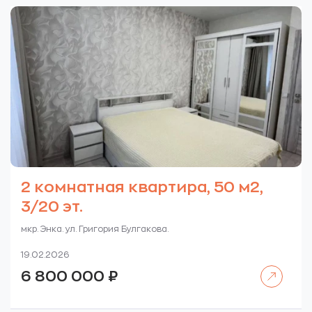
2 комнатная квартира, 50 м2,
3/20 эт.
мкр. Энка. ул. Григория Булгакова.
19.02.2026
Читать далее
6 800 000
₽