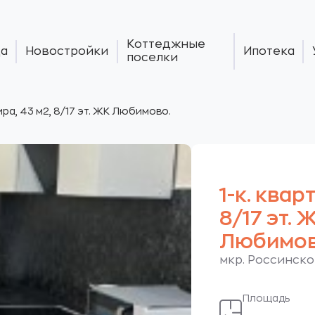
Коттеджные
а
Новостройки
Ипотека
поселки
тира, 43 м2, 8/17 эт. ЖК Любимово.
1-к. квар
8/17 эт. 
Любимов
мкр. Россинског
Площадь