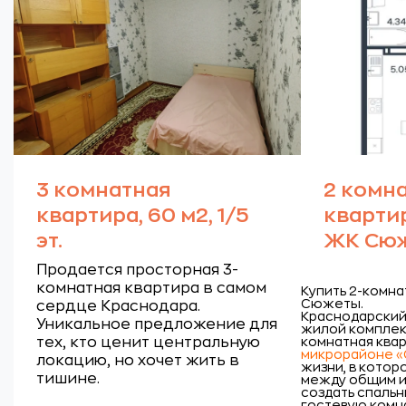
3 комнатная
2 комн
квартира, 60 м2, 1/5
квартира
эт.
ЖК Сю
Продается просторная 3-
комнатная квартира в самом
Купить 2-комна
Сюжеты.
сердце Краснодара.
Краснодарский 
Уникальное предложение для
жилой комплек
тех, кто ценит центральную
комнатная квар
микрорайоне 
локацию, но хочет жить в
жизни, в котор
тишине.
между общим и
создать спальн
гостевую комна