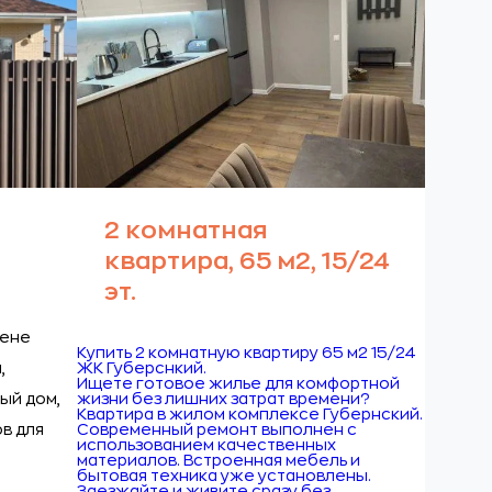
2 комнатная
квартира, 65 м2, 15/24
эт.
цене
Купить 2 комнатную квартиру 65 м2 15/24
,
ЖК Губерснкий.
Ищете готовое жилье для комфортной
ый дом,
жизни без лишних затрат времени?
Квартира в жилом комплексе Губернский.
в для
Современный ремонт выполнен с
использованием качественных
материалов. Встроенная мебель и
бытовая техника уже установлены.
Заезжайте и живите сразу без