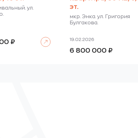
эт.
вальный. ул.
о.
мкр. Энка. ул. Григория
Булгакова.
Читать далее
19.02.2026
000
₽
6 800 000
₽