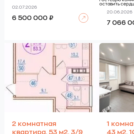
оставить сердц
02.07.2026
20.06.2026
Читать далее
6 500 000
₽
7 066 
2 комнатная
1 комна
квартира, 53 м2, 3/9
43 м2, 1