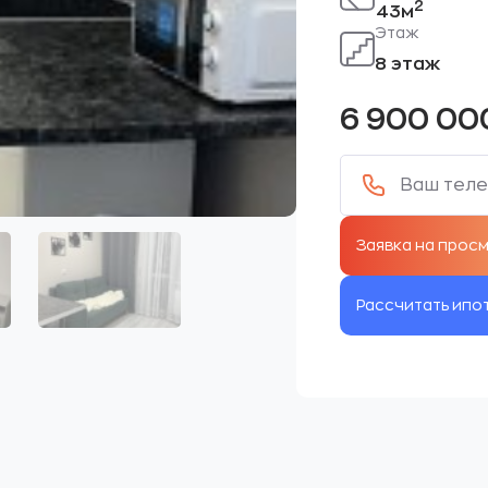
2
43м
Этаж
8 этаж
6 900 0
Рассчитать ипо