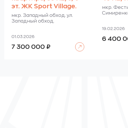
эт. ЖК Sport Village.
мкр. Фести
Симиренк
мкр. Западный обход. ул.
Западный обход.
19.02.2026
01.03.2026
6 400 
Читать далее
7 300 000
₽