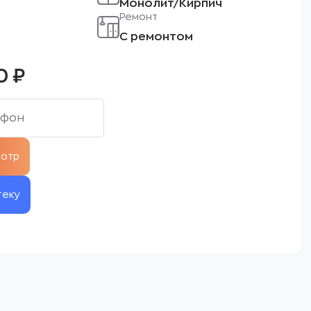
Монолит/Кирпич
Ремонт
С ремонтом
00
₽
теку