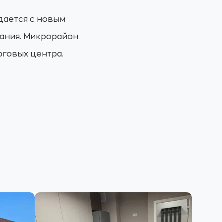
дается с новым
вания. Микрорайон
рговых центра.