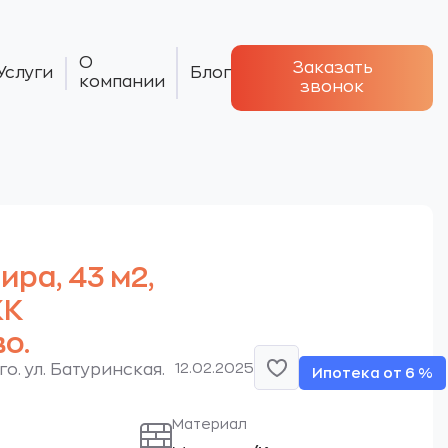
О
Заказать
Услуги
Блог
компании
звонок
тира, 43 м2,
ЖК
о.
12.02.2025
о. ул. Батуринская.
Ипотека от 6 %
Материал