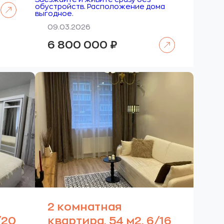
Читать далее
обустройств. Расположение дома
выгодное.
09.03.2026
Читать далее
6 800 000
₽
2 комнатная
/20
квартира, 54 м2, 6/16