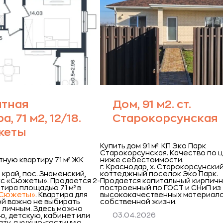
атная
Дом, 91 м2. ст.
, 71 м2, 12/18.
Старокорсунская
жеты
Купить дом 91 м² КП Эко Парк
Старокорсунская. Качество по 
тную квартиру 71 м² ЖК
ниже себестоимости.
г. Краснодар, х. Старокорсунский
край, пос. Знаменский,
коттеджный поселок Эко Парк.
с «Сюжеты».
Продается 2-
Продается капитальный кирпичн
тира площадью 71 м² в
построенный по ГОСТ и СНиП из
«Сюжеты»
. Квартира для
высококачественных материало
ой важно не выбирать
собственной жизни.
 личным. Здесь можно
03.04.2026
ю, детскую, кабинет или
ту, а кухню-гостиную